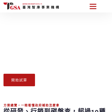
3分鐘估算政府最多補助你多少！
TGSA 智能補助診斷系統，快速
解析補助類型與金額，免費使
用、立即上手！
不知道企業能不能申請補助？讓我們幫你算一算！只需填寫幾
項資訊，系統立即分析政府補助的預估金額與建議方向，超過
1300家企業都在用，現在就開始你的試算之旅！
開始試算
方案總覽，一眼看懂政府補助怎麼拿
從研發、行銷到碳盤查，超過10種